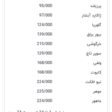
پرزبلند
95/000
ژاکارد آبشار
97/000
گلوریا
124/000
بیور براق
139/000
خرگوشی
215/000
سوپر تاچ
129/000
ولفی
168/000
کایوت
168/000
نیو افکت
224/000
موهر
225/000
ماهور
224/000