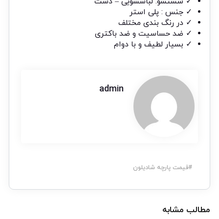
✓ شستشو: لباسشویی – دست
✓ جنس : پلی استر
✓ در رنگ بندی مختلف
✓ ضد حساسیت و ضد باکتری
✓ بسیار لطیف و با دوام
admin
#
قیمت پارچه شادیلون
مطالب مشابه