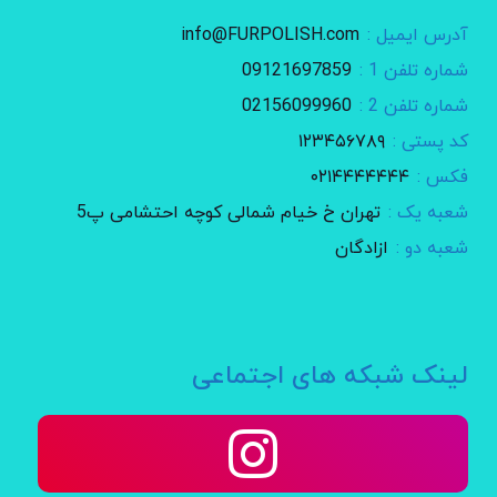
آدرس ایمیل :
info@FURPOLISH.com
شماره تلفن 1 :
09121697859
شماره تلفن 2 :
02156099960
کد پستی :
۱۲۳۴۵۶۷۸۹
فکس :
۰۲۱۴۴۴۴۴۴۴
شعبه یک :
تهران خ خیام شمالی کوچه احتشامی پ5
شعبه دو :
ازادگان
لینک شبکه های اجتماعی