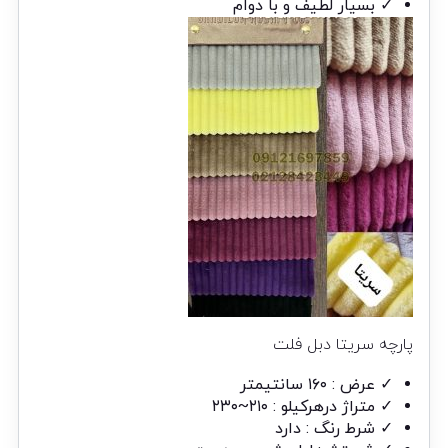
✓ بسیار لطیف و با دوام
پارچه سریتا دبل فلت
✓ عرض : ۱۶۰ سانتیمتر
✓ متراژ درهرکیلو : ۲۱۰~۲۳۰
✓ شرط رنگ : دارد