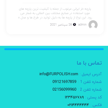
پارچه خز ایرانی مرغوب از جمله با کیفیت ترین پارچه های
مورد استفاده در صنایع مختلف بین المللی به شمار می
رود. این نوع از پارچه ها به دلیل تولید در طرح ها و مدل ه
admin
28 سپتامبر 2021
تماس با ما
آدرس ایمیل :
info@FURPOLISH.com
شماره تلفن 1 :
09121697859
شماره تلفن 2 :
02156099960
کد پستی :
۱۲۳۴۵۶۷۸۹
فکس :
۰۲۱۴۴۴۴۴۴۴