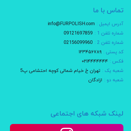
تماس با ما
آدرس ایمیل :
info@FURPOLISH.com
شماره تلفن 1 :
09121697859
شماره تلفن 2 :
02156099960
کد پستی :
۱۲۳۴۵۶۷۸۹
فکس :
۰۲۱۴۴۴۴۴۴۴
شعبه یک :
تهران خ خیام شمالی کوچه احتشامی پ5
شعبه دو :
ازادگان
لینک شبکه های اجتماعی