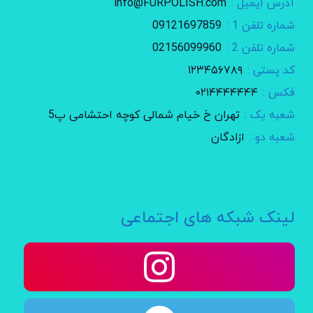
آدرس ایمیل :
info@FURPOLISH.com
شماره تلفن 1 :
09121697859
شماره تلفن 2 :
02156099960
کد پستی :
۱۲۳۴۵۶۷۸۹
فکس :
۰۲۱۴۴۴۴۴۴۴
شعبه یک :
تهران خ خیام شمالی کوچه احتشامی پ5
شعبه دو :
ازادگان
لینک شبکه های اجتماعی