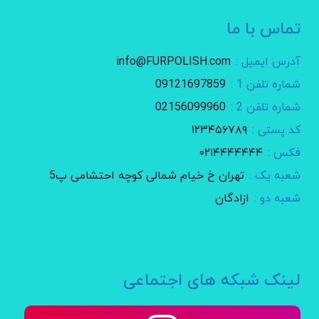
تماس با ما
آدرس ایمیل :
info@FURPOLISH.com
شماره تلفن 1 :
09121697859
شماره تلفن 2 :
02156099960
کد پستی :
۱۲۳۴۵۶۷۸۹
فکس :
۰۲۱۴۴۴۴۴۴۴
شعبه یک :
تهران خ خیام شمالی کوچه احتشامی پ5
شعبه دو :
ازادگان
لینک شبکه های اجتماعی